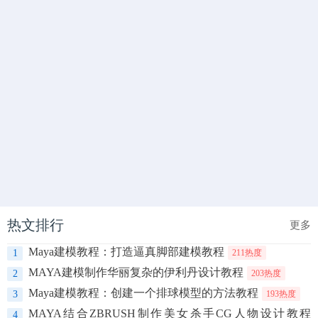
热文排行
更多
Maya建模教程：打造逼真脚部建模教程
1
211热度
MAYA建模制作华丽复杂的伊利丹设计教程
2
203热度
Maya建模教程：创建一个排球模型的方法教程
3
193热度
MAYA结合ZBRUSH制作美女杀手CG人物设计教程
4