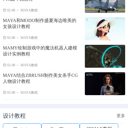
02-08
MAYA教程
MAYA和MODO制作盛夏海边唯美的
女孩设计教程
02-08
MAYA教程
MAMY绘制游戏中的魔法机器人建模
设计实例教程
02-08
MAYA教程
MAYA结合ZBRUSH制作美女杀手CG
人物设计教程
02-08
MAYA教程
设计教程
更多