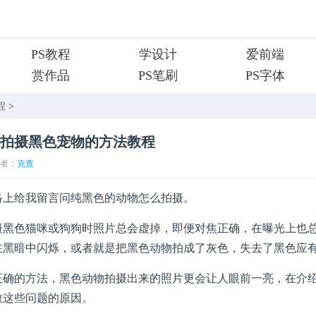
PS教程
学设计
爱前端
赏作品
PS笔刷
PS字体
程
>
拍摄黑色宠物的方法教程
者：
克查
给我留言问纯黑色的动物怎么拍摄。
色猫咪或狗狗时照片总会虚掉，即便对焦正确，在曝光上也总
在黑暗中闪烁，或者就是把黑色动物拍成了灰色，失去了黑色应
的方法，黑色动物拍摄出来的照片更会让人眼前一亮，在介绍
致这些问题的原因。