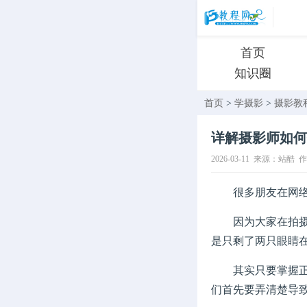
首页
知识圈
首页
>
学摄影
>
摄影教
详解摄影师如何
2026-03-11
来源：站酷
作
很多朋友在网络上
因为大家在拍摄黑
是只剩了两只眼睛
其实只要掌握正确
们首先要弄清楚导