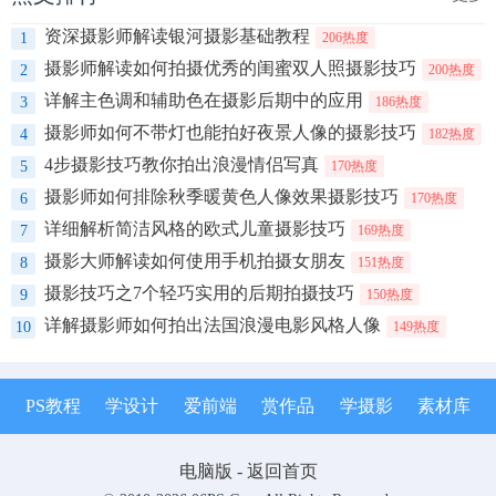
资深摄影师解读银河摄影基础教程
1
206热度
摄影师解读如何拍摄优秀的闺蜜双人照摄影技巧
2
200热度
详解主色调和辅助色在摄影后期中的应用
3
186热度
摄影师如何不带灯也能拍好夜景人像的摄影技巧
4
182热度
4步摄影技巧教你拍出浪漫情侣写真
5
170热度
摄影师如何排除秋季暖黄色人像效果摄影技巧
6
170热度
详细解析简洁风格的欧式儿童摄影技巧
7
169热度
摄影大师解读如何使用手机拍摄女朋友
8
151热度
摄影技巧之7个轻巧实用的后期拍摄技巧
9
150热度
详解摄影师如何拍出法国浪漫电影风格人像
10
149热度
PS教程
学设计
爱前端
赏作品
学摄影
素材库
电脑版
-
返回首页