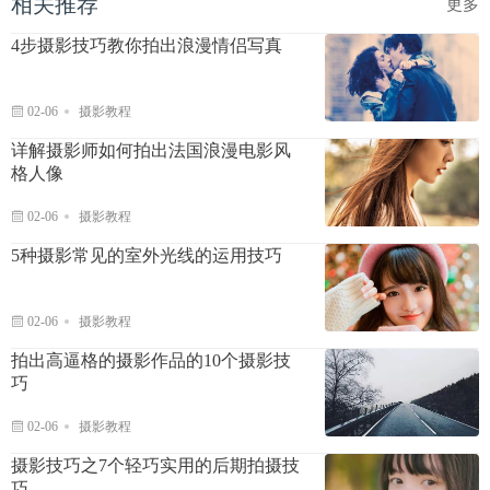
相关推荐
更多
4步摄影技巧教你拍出浪漫情侣写真
02-06
摄影教程
详解摄影师如何拍出法国浪漫电影风
格人像
02-06
摄影教程
5种摄影常见的室外光线的运用技巧
02-06
摄影教程
拍出高逼格的摄影作品的10个摄影技
巧
02-06
摄影教程
摄影技巧之7个轻巧实用的后期拍摄技
巧