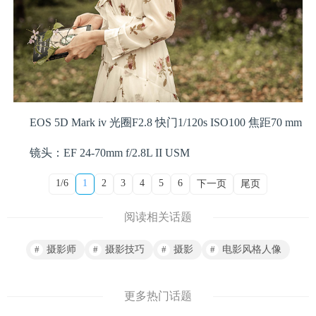
EOS 5D Mark iv 光圈F2.8 快门1/120s ISO100 焦距70 mm
镜头：EF 24-70mm f/2.8L II USM
1/6
1
2
3
4
5
6
下一页
尾页
阅读相关话题
摄影师
摄影技巧
摄影
电影风格人像
更多热门话题