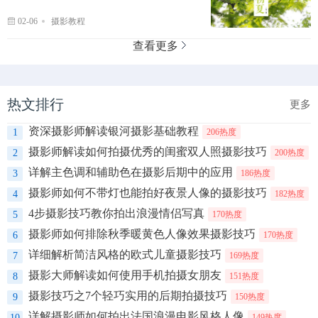
02-06
摄影教程
查看更多
热文排行
更多
资深摄影师解读银河摄影基础教程
1
206热度
摄影师解读如何拍摄优秀的闺蜜双人照摄影技巧
2
200热度
详解主色调和辅助色在摄影后期中的应用
3
186热度
摄影师如何不带灯也能拍好夜景人像的摄影技巧
4
182热度
4步摄影技巧教你拍出浪漫情侣写真
5
170热度
摄影师如何排除秋季暖黄色人像效果摄影技巧
6
170热度
详细解析简洁风格的欧式儿童摄影技巧
7
169热度
摄影大师解读如何使用手机拍摄女朋友
8
151热度
摄影技巧之7个轻巧实用的后期拍摄技巧
9
150热度
详解摄影师如何拍出法国浪漫电影风格人像
10
149热度