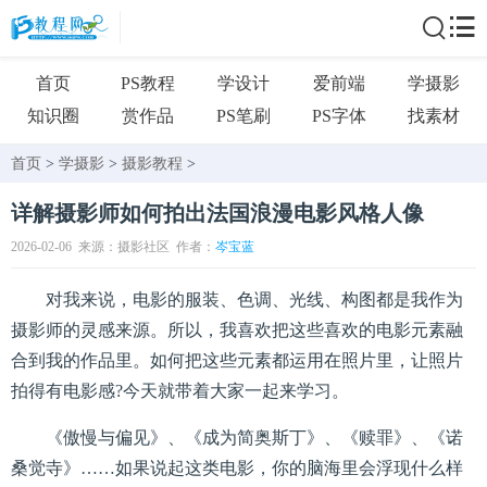
首页
PS教程
学设计
爱前端
学摄影
知识圈
赏作品
PS笔刷
PS字体
找素材
首页
>
学摄影
>
摄影教程
>
详解摄影师如何拍出法国浪漫电影风格人像
2026-02-06
来源：摄影社区
作者：
岑宝蓝
对我来说，电影的服装、色调、光线、构图都是我作为
摄影师的灵感来源。所以，我喜欢把这些喜欢的电影元素融
合到我的作品里。如何把这些元素都运用在照片里，让照片
拍得有电影感?今天就带着大家一起来学习。
《傲慢与偏见》、《成为简奥斯丁》、《赎罪》、《诺
桑觉寺》……如果说起这类电影，你的脑海里会浮现什么样