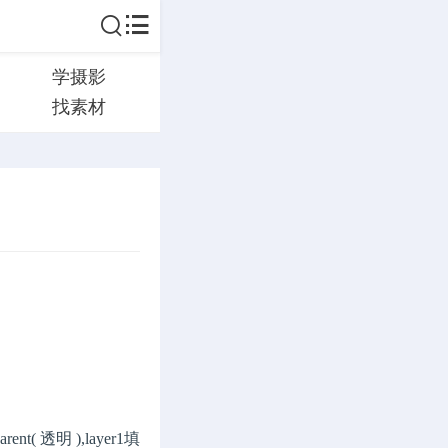
学摄影
找素材
t( 透明 ),layer1填