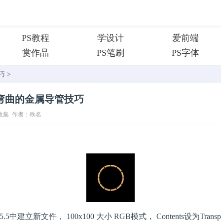
PS教程
学设计
爱前端
赏作品
PS笔刷
PS字体
巧
>
制作弯曲的金属导管技巧
收集
作者：秩名
5中建立新文件， 100x100 大小 RGB模式， Contents设为Transparen