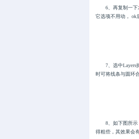
6、再复制一下水平和竖
它选项不用动， o
7、选中Layers操
时可将线条与圆环
8、如下图所示，
得粗些，其效果会