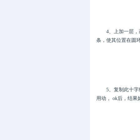
4、上加一层，画
条，使其位置在圆
5、复制此十字线条的层
用动， ok后，结果