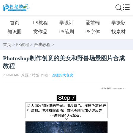
首页
PS教程
学设计
爱前端
学摄影
知识圈
赏作品
PS笔刷
PS字体
找素材
首页
>
PS教程
>
合成教程
>
Photoshop制作创意的美女和野兽场景图片合成
教程
2026-03-07
来源：站酷
作者：
凶猛的大老虎