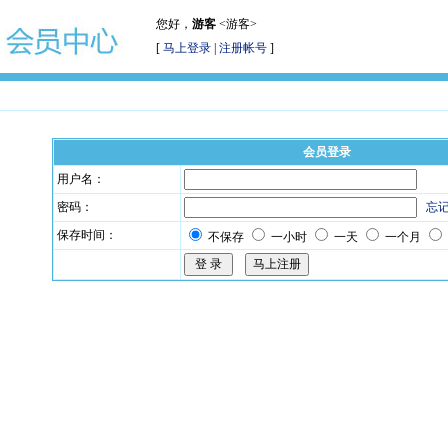
您好，
游客
<游客>
[
马上登录
|
注册帐号
]
会员登录
用户名：
密码：
忘
保存时间：
不保存
一小时
一天
一个月